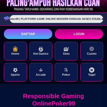
linePoker99 | PLATFORM GAME ONLINE MODERN DENGAN AKSES STABIL
🔥 EV
DAFTAR
LOGIN
Home
Hot Games
Slots
Casino
Sports
Arcade
Poker
Togel
Responsible Gaming
OnlinePoker99