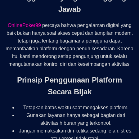
Jawab
OnlinePoker99
percaya bahwa pengalaman digital yang
baik bukan hanya soal akses cepat dan tampilan modern,
tetapi juga tentang bagaimana pengguna dapat
memanfaatkan platform dengan penuh kesadaran. Karena
itu, kami mendorong setiap pengunjung untuk selalu
mengutamakan kontrol diri dan keseimbangan aktivitas.
Prinsip Penggunaan Platform
Secara Bijak
Tetapkan batas waktu saat mengakses platform.
Gunakan layanan hanya sebagai bagian dari
aktivitas hiburan yang terkontrol.
Jangan memaksakan diri ketika sedang lelah, stres,
atau emosi tidak stabil.