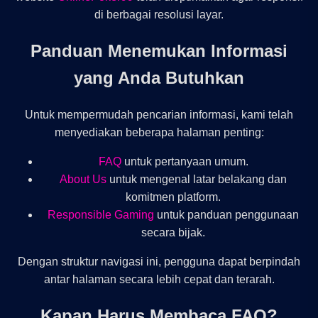
di berbagai resolusi layar.
Panduan Menemukan Informasi
yang Anda Butuhkan
Untuk mempermudah pencarian informasi, kami telah
menyediakan beberapa halaman penting:
FAQ
untuk pertanyaan umum.
About Us
untuk mengenal latar belakang dan
komitmen platform.
Responsible Gaming
untuk panduan penggunaan
secara bijak.
Dengan struktur navigasi ini, pengguna dapat berpindah
antar halaman secara lebih cepat dan terarah.
Kapan Harus Membaca FAQ?