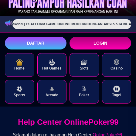
linePoker99 | PLATFORM GAME ONLINE MODERN DENGAN AKSES STABIL
🔥 EVE
DAFTAR
LOGIN
Home
Hot Games
Slots
Casino
Sports
Arcade
Poker
Togel
Help Center OnlinePoker99
Selamat datang di halaman Help Center
OnlinePoker99
.